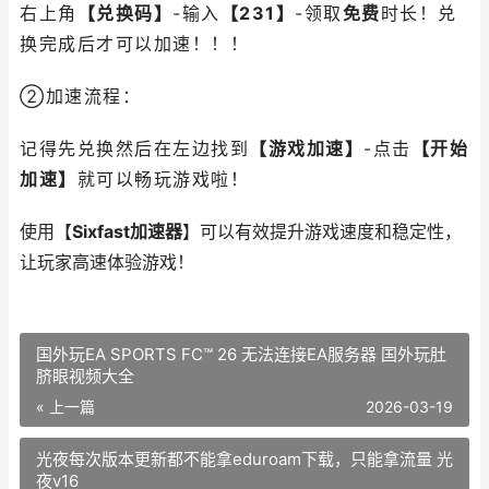
右上角
【兑换码】
-输入
【231】
-领取
免费
时长！兑
换完成后才可以加速！！！
②加速流程：
记得先兑换然后在左边找到
【游戏加速】
-点击
【开始
加速】
就可以畅玩游戏啦！
使用【
Sixfast加速器
】可以有效提升游戏速度和稳定性，
让玩家高速体验游戏！
国外玩EA SPORTS FC™ 26 无法连接EA服务器 国外玩肚
脐眼视频大全
« 上一篇
2026-03-19
光夜每次版本更新都不能拿eduroam下载，只能拿流量 光
夜v16