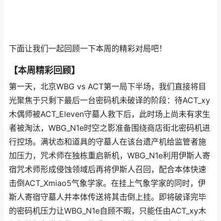
下面让我们一起回顾一下本周的精彩对局吧！
【本周精彩回顾】
第一天，北京WBG vs ACT第一局下半场，我们直接将目
光聚焦于只剩下最后一台密码机未破译的阶段：待ACT_xy
木偶师被ACT_Eleven守墓人救下后，此时场上尚未有求生
者被淘汰，WBG_N1e时空之影准备围绕商店街北密码机进
行控场。满状态和道具的守墓人在该台遗产机给监管者施
加压力，咒术师在独栋重启新机，WBG_N1e利用伊斯人寄
宿咒术师形成侵蚀领域后再将伊斯人召回，配合本体快速
击倒ACT_Xmiao5气象学家。在挂上气象学家的同时，伊
斯人寄宿守墓人并本体传送将其击倒上挂。即将破译完毕
的密码机压力让WBG_N1e自顾不暇，只能任由ACT_xy木