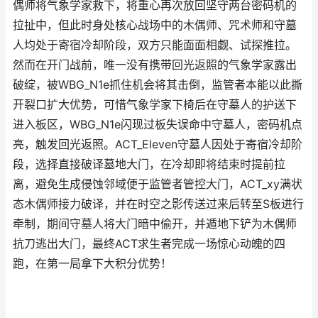
偶师将气象学家救下，将重心再次放回坚守两台密码机的
拉扯中，但此时身处核心战场中的木偶师、咒术师和守墓
人均处于寄宿冷却阶段，双方只能面面相觑、试探推拉。
然而在开门战前，唯一没有携带回光返照的气象学家露出
破绽，被WBG_N1e抓住机会将其击倒，监管者本能以此撕
开裂口扩大优势，可惜气象学家下椅后在守墓人的护送下
进入板区，WBG_N1e闪现过板失误命中守墓人，密码机点
亮，触发回光返照。ACT_Eleven守墓人因处于寄宿冷却阶
段，选择直接破译墓地大门，在冷却即将结束时提前拉
离，避免生成侵蚀邻域便于监管者管控大门，ACT_xy满状
态木偶师接力破译，并在时空之影传送过来后转至S板进行
牵制，期间守墓人将大门暗中偷开，并遁地下铲为木偶师
抗刀逃出大门，最终ACT求生者完成一场惊心动魄的四
跑，在第一局拿下大积分优势！