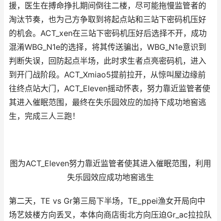
援，医生在搏命挣扎期间倒往二楼，尽可能拖慢监管者的
淘汰节奏，也为己方争取到将起点站和三站下密码机压好
的机会。ACT_xen在三站下密码机压好后选择不开，成功
混淆WBG_N1e的选择，将其传送骗出，WBG_N1e意识到
判断失误，回防起点半场，此时求生者点亮密码机，进入
到开门战阶段。ACT_Xmiao5提前拉开，从惊叫屋边缘前
往终点站大门，ACT_Eleven摇动怀表，努力靠近监管者使
其进入催眠范围，最终在失乐园效应的加持下成功地窖逃
生，完成三人三跑！
图为ACT_Eleven努力靠近监管者使其进入催眠范围，利用
失乐园效应成功地窖逃生
第二天，TE vs Gr第三局下半场，TE_ppei渔女开局向中
场艺妓楼方向丢叉，本体向商店街北方向压迫Gr_ac拉拉队