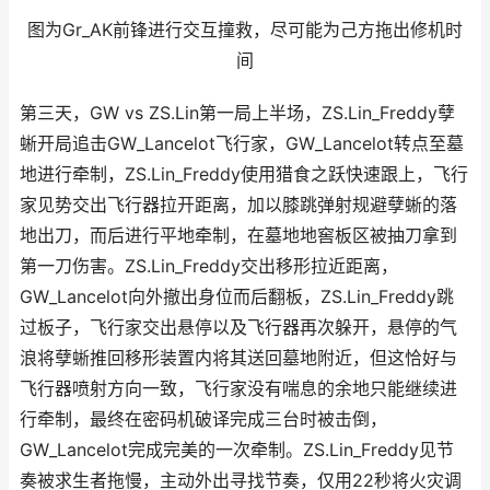
图为Gr_AK前锋进行交互撞救，尽可能为己方拖出修机时
间
第三天，GW vs ZS.Lin第一局上半场，ZS.Lin_Freddy孽
蜥开局追击GW_Lancelot飞行家，GW_Lancelot转点至墓
地进行牵制，ZS.Lin_Freddy使用猎食之跃快速跟上，飞行
家见势交出飞行器拉开距离，加以膝跳弹射规避孽蜥的落
地出刀，而后进行平地牵制，在墓地地窖板区被抽刀拿到
第一刀伤害。ZS.Lin_Freddy交出移形拉近距离，
GW_Lancelot向外撤出身位而后翻板，ZS.Lin_Freddy跳
过板子，飞行家交出悬停以及飞行器再次躲开，悬停的气
浪将孽蜥推回移形装置内将其送回墓地附近，但这恰好与
飞行器喷射方向一致，飞行家没有喘息的余地只能继续进
行牵制，最终在密码机破译完成三台时被击倒，
GW_Lancelot完成完美的一次牵制。ZS.Lin_Freddy见节
奏被求生者拖慢，主动外出寻找节奏，仅用22秒将火灾调