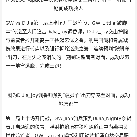
期间成功救人
GW vs DiJia第一局上半场开门战阶段，GW_Littlie”跛脚
羊“传送至大门追击DiJia_joy调香师，DiJia_joy交出护腕
与监管者拉开距离并回捡起忘忧之香，利用回溯和专属减
伤效果进行转点以及强行拆除迷失之笼，连续预判”跛脚羊
“出刀，在迷失之笼消失的一刻到达监管者对面，成功从双
十一地窖逃脱，完成三跑！
图为DiJia_joy调香师预判“跛脚羊“出刀穿笼至对面，成功
地窖逃生
第二局上半场开门战，GW_lion佣兵预判DiJia_Nighty杂货
商开启通道的位置，弹射护腕堵在狭窄通道正中为勘探员
拦住监管者，GW_Lancelot教授利用鳞片抵消自然交易藤