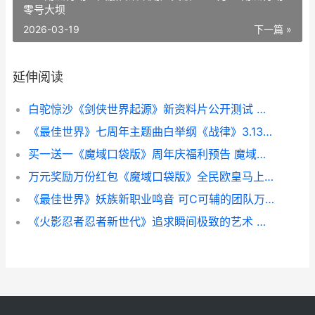
零号大坝
2026-03-19
下一篇 »
延伸阅读
白驼惊沙《剑侠世界起源》新资料片公开测试 剑三白骆驼
《最佳世界》七周年主题曲白举纲《战律》3.13首发 世界最佳拍档是谁
买一送一《魔域口袋版》周年庆福利预告 魔域送vip15
万元奖励万份红包《魔域口袋版》全民欧皇马上开始 万元奖品
《最佳世界》妖族新职业鸣音 可C可辅的团队万金油 《最佳世界》妖怪有哪些
《火影忍者忍者新世代》追求瞬间极致的艺术 火影忍者忍者之印怎么获得的