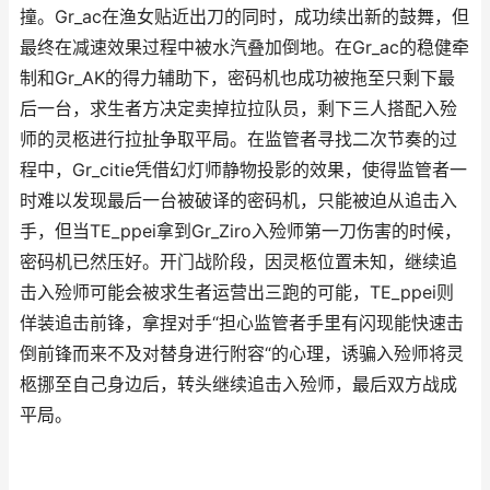
撞。Gr_ac在渔女贴近出刀的同时，成功续出新的鼓舞，但
最终在减速效果过程中被水汽叠加倒地。在Gr_ac的稳健牵
制和Gr_AK的得力辅助下，密码机也成功被拖至只剩下最
后一台，求生者方决定卖掉拉拉队员，剩下三人搭配入殓
师的灵柩进行拉扯争取平局。在监管者寻找二次节奏的过
程中，Gr_citie凭借幻灯师静物投影的效果，使得监管者一
时难以发现最后一台被破译的密码机，只能被迫从追击入
手，但当TE_ppei拿到Gr_Ziro入殓师第一刀伤害的时候，
密码机已然压好。开门战阶段，因灵柩位置未知，继续追
击入殓师可能会被求生者运营出三跑的可能，TE_ppei则
佯装追击前锋，拿捏对手“担心监管者手里有闪现能快速击
倒前锋而来不及对替身进行附容“的心理，诱骗入殓师将灵
柩挪至自己身边后，转头继续追击入殓师，最后双方战成
平局。