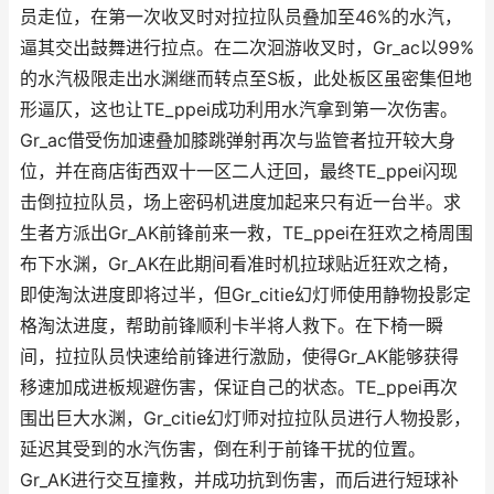
员走位，在第一次收叉时对拉拉队员叠加至46%的水汽，
逼其交出鼓舞进行拉点。在二次洄游收叉时，Gr_ac以99%
的水汽极限走出水渊继而转点至S板，此处板区虽密集但地
形逼仄，这也让TE_ppei成功利用水汽拿到第一次伤害。
Gr_ac借受伤加速叠加膝跳弹射再次与监管者拉开较大身
位，并在商店街西双十一区二人迂回，最终TE_ppei闪现
击倒拉拉队员，场上密码机进度加起来只有近一台半。求
生者方派出Gr_AK前锋前来一救，TE_ppei在狂欢之椅周围
布下水渊，Gr_AK在此期间看准时机拉球贴近狂欢之椅，
即使淘汰进度即将过半，但Gr_citie幻灯师使用静物投影定
格淘汰进度，帮助前锋顺利卡半将人救下。在下椅一瞬
间，拉拉队员快速给前锋进行激励，使得Gr_AK能够获得
移速加成进板规避伤害，保证自己的状态。TE_ppei再次
围出巨大水渊，Gr_citie幻灯师对拉拉队员进行人物投影，
延迟其受到的水汽伤害，倒在利于前锋干扰的位置。
Gr_AK进行交互撞救，并成功抗到伤害，而后进行短球补