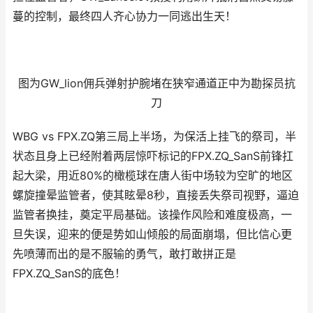
蔓的控制，最终四人齐心协力一同逃出生天！
图为GW_lion佣兵弹射护腕堵在狭窄通道正中为勘探员抗
刀
WBG vs FPX.ZQ第三局上半场，为保活上挂飞的祭司，半
状态且身上已经附着两层惊吓标记的FPX.ZQ_SanS前锋扛
起大梁，用近80%的橄榄球在唐人街中场较为空旷的地区
螺旋撞晕监管者，使其眩晕8秒，直接丢失祭司视野，逼迫
监管者换挂，奠定平局基础。该操作风险和难度极高，一
旦失误，迎来的便是势如山倾般的局面崩塌，但比信心更
先喷薄而出的是不服输的勇气，敢打敢拼正是
FPX.ZQ_SanS的底色！