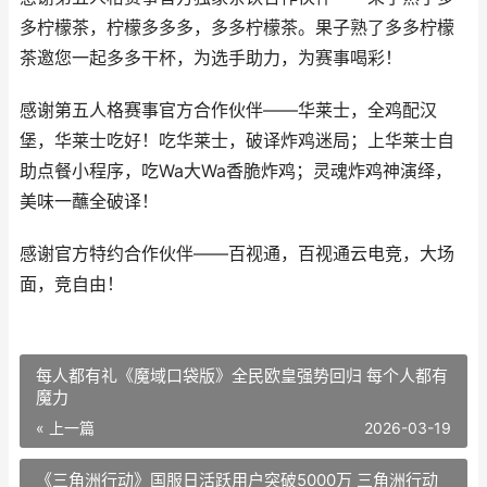
多柠檬茶，柠檬多多多，多多柠檬茶。果子熟了多多柠檬
茶邀您一起多多干杯，为选手助力，为赛事喝彩！
感谢第五人格赛事官方合作伙伴——华莱士，全鸡配汉
堡，华莱士吃好！吃华莱士，破译炸鸡迷局；上华莱士自
助点餐小程序，吃Wa大Wa香脆炸鸡；灵魂炸鸡神演绎，
美味一蘸全破译！
感谢官方特约合作伙伴——百视通，百视通云电竞，大场
面，竞自由！
每人都有礼《魔域口袋版》全民欧皇强势回归 每个人都有
魔力
« 上一篇
2026-03-19
《三角洲行动》国服日活跃用户突破5000万 三角洲行动