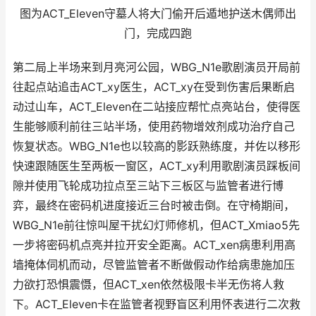
图为ACT_Eleven守墓人将大门偷开后遁地护送木偶师出
门，完成四跑
第二局上半场来到月亮河公园，WBG_N1e歌剧演员开局前
往起点站追击ACT_xy医生，ACT_xy在受到伤害后果断启
动过山车，ACT_Eleven在二站接应帮忙点亮站台，使得医
生能够顺利前往三站半场，使用药物增效剂成功治疗自己
恢复状态。WBG_N1e也以较高的影跃熟练度，并佐以移形
快速跟随医生至两板一窗区，ACT_xy利用歌剧演员踩板间
隙并使用飞轮成功拉点至三站下三板区与监管者进行博
弈，最终在密码机进度接近三台时被击倒。在守椅期间，
WBG_N1e前往惊叫屋干扰幻灯师修机，但ACT_Xmiao5先
一步将密码机点亮并拉开安全距离。ACT_xen病患利用高
墙掩体伺机而动，尽管监管者不断做假动作给病患施加压
力欲打恐惧震慑，但ACT_xen依然极限卡半无伤将人救
下。ACT_Eleven卡在监管者视野盲区利用怀表进行二次救