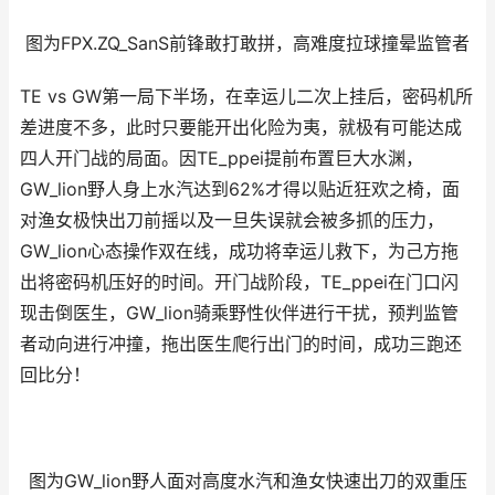
图为FPX.ZQ_SanS前锋敢打敢拼，高难度拉球撞晕监管者
TE vs GW第一局下半场，在幸运儿二次上挂后，密码机所
差进度不多，此时只要能开出化险为夷，就极有可能达成
四人开门战的局面。因TE_ppei提前布置巨大水渊，
GW_lion野人身上水汽达到62%才得以贴近狂欢之椅，面
对渔女极快出刀前摇以及一旦失误就会被多抓的压力，
GW_lion心态操作双在线，成功将幸运儿救下，为己方拖
出将密码机压好的时间。开门战阶段，TE_ppei在门口闪
现击倒医生，GW_lion骑乘野性伙伴进行干扰，预判监管
者动向进行冲撞，拖出医生爬行出门的时间，成功三跑还
回比分！
图为GW_lion野人面对高度水汽和渔女快速出刀的双重压