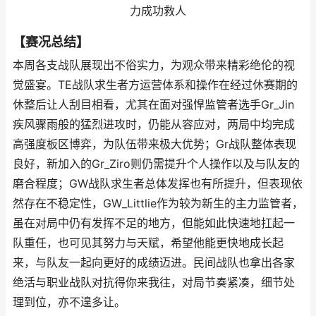
力成功救人
【赛况总结】
本周各支战队展现出不俗实力，为观众带来精彩绝伦的视
觉盛宴。TE战队求生者方运营体系和操作在经过休赛期的
休整后让人刮目相看，尤其在面对强悍监管者选手Gr_Jin
疾风骤雨般的猛烈进攻时，仍能从容应对，两局中均完成
高强度板区博弈，为队伍带来极大优势；Gr战队整体表现
良好，新加入的Gr_Ziro则仍需提升个人操作以及与队友的
磨合程度；GW战队求生者总体发挥也有所提升，但表现依
然存在不稳定性，GW_Littlie作为较为新生的主力监管者，
虽在对局中仍有发挥不足的地方，但能如此快速地扛起一
队重任，也可见其努力与天赋，希望他能更快地成长起
来，与队友一起向更好的成绩迈进。民间战队也拿出各家
绝活与职业战队对抗得你来我往，对局节奏紧凑，细节处
理到位，亦不遑多让。