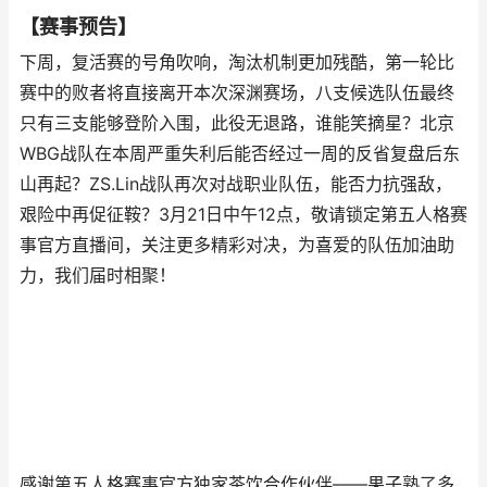
【赛事预告】
下周，复活赛的号角吹响，淘汰机制更加残酷，第一轮比
赛中的败者将直接离开本次深渊赛场，八支候选队伍最终
只有三支能够登阶入围，此役无退路，谁能笑摘星？北京
WBG战队在本周严重失利后能否经过一周的反省复盘后东
山再起？ZS.Lin战队再次对战职业队伍，能否力抗强敌，
艰险中再促征鞍？3月21日中午12点，敬请锁定第五人格赛
事官方直播间，关注更多精彩对决，为喜爱的队伍加油助
力，我们届时相聚！
感谢第五人格赛事官方独家茶饮合作伙伴——果子熟了多