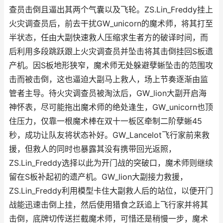
查员击倒且逼出其两个气囊以及飞轮。ZS.Lin_Freddy挂上
火灾调查员后，前去干扰GW_unicorn的魔术师，将其打至
半状态，任由大副快速救人压缩求生者方的破译时间，而
后利用多段跳跃跟上火灾调查员并坠击将其击倒挂回S板遗
产机。因S板地形狭窄，魔术师无处躲避孽蜥坠击的范围攻
击而被击倒，这也逼迫大副马上救人，场上节奏逐渐由监
管者主导。待火灾调查员被淘汰后，GW_lion大副开启海
神怀表，尽可能拖出魔术师的绝处逢生，GW_unicorn也顶
住压力，仅靠一根魔术棒在双十一板区牵制二阶孽蜥45
秒，成功让队友将状态补好。GW_Lancelot飞行家前来救
援，但救人的同时也暴露其没有携带回光返照，
ZS.Lin_Freddy选择以此为开门战的突破口，魔术师则继续
留在S板补起初的遗产机。GW_lion大副接力救援，
ZS.Lin_Freddy利用模型卡住大副救人后的站位，以便开门
战能迅速击倒上挂，然后使用猎食之跃追上飞行家并将其
击倒，底牌切传送拦截魔术师，可惜还是稍慢一步，魔术