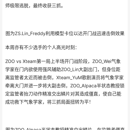
师极限逃脱，最终收获三抓。
图为ZS.Lin_Freddy利用模型卡位以达开门战迅速击倒效果
本周亦有不少选手的个人高光时刻：
ZOO vs Xteam第一局上半场开门战阶段，ZOO_Wei气象
学家在门内欲使用强风辅助ZOO_Lin大副出门，但身位距
离监管者太近而被击倒，Xteam_YuM歌剧演员将气象学家
牵离大门并进一步将大副击倒，ZOO_Alpaca半状态教授锁
定监管者抬刀动作精准交出鳞片对其造成僵直，使自己能
成功救下气象学家，将三抓局面扭转为平！
图为ZOO_Alpaca半状态教授精准交出鳞片，在监管者僵直