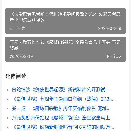
《火影忍者忍者新世代》追求瞬间极致的艺术 火影忍者忍
者之印怎么获得的
« 上一篇
2026-03-19
万元奖励万份红包《魔域口袋版》全民欧皇马上开始 万元
奖品
2026-03-19
下一篇 »
延伸阅读
白驼惊沙《剑侠世界起源》新资料片公开测试 剑三白骆驼
《最佳世界》七周年主题曲白举纲《战律》3.13首发 世界最佳拍档是谁
买一送一《魔域口袋版》周年庆福利预告 魔域送vip15
万元奖励万份红包《魔域口袋版》全民欧皇马上开始 万元奖品
《最佳世界》妖族新职业鸣音 可C可辅的团队万金油 《最佳世界》妖怪有哪些