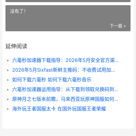
没有了！
下一篇 »
延伸阅读
六毫秒加速器下载指导：2026年5月安全官方渠道获取
2026年5月Sixfast新鲜主推码：不收费试用加速器方式详细解答 二零一六年五月
如何下载六毫秒 如何下载六毫秒音乐
六毫秒加速器运用指导：从下载到领取兑换码到优化游戏尝试
原神月之七版本前瞻，马来西亚玩原神国服如何降低延迟 原神月之七版本什么时候上线
海外玩王者国服太卡 在国外玩国服王者荣耀