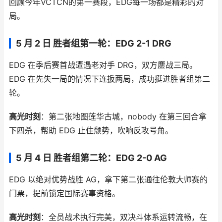
回顾今年VCTCN的第一赛段，EDG每一场都是精彩的对
局。
5 月 2 日 胜者组第一轮：EDG 2-1 DRG
EDG 在季后赛首战遭遇老对手 DRG，双方鏖战三局。
EDG 在先失一局的情况下连扳两局，成功挺进胜者组第二
轮。
高光时刻
：第二张地图莲华古城，nobody 在第三回合拿
下四杀，帮助 EDG 止住颓势，吹响反攻号角。
5 月 4 日 胜者组第二轮：EDG 2-0 AG
EDG 以绝对优势战胜 AG，拿下第二张通往伦敦大师赛的
门票，提前锁定国际赛事资格。
高光时刻
：全员战术执行完美，双决斗体系运转流畅，在