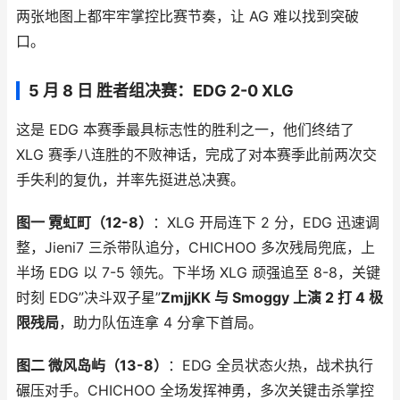
两张地图上都牢牢掌控比赛节奏，让 AG 难以找到突破
口。
5 月 8 日 胜者组决赛：EDG 2-0 XLG
这是 EDG 本赛季最具标志性的胜利之一，他们终结了
XLG 赛季八连胜的不败神话，完成了对本赛季此前两次交
手失利的复仇，并率先挺进总决赛。
图一 霓虹町（12-8）
：XLG 开局连下 2 分，EDG 迅速调
整，Jieni7 三杀带队追分，CHICHOO 多次残局兜底，上
半场 EDG 以 7-5 领先。下半场 XLG 顽强追至 8-8，关键
时刻 EDG”决斗双子星”
ZmjjKK 与 Smoggy 上演 2 打 4 极
限残局
，助力队伍连拿 4 分拿下首局。
图二 微风岛屿（13-8）
：EDG 全员状态火热，战术执行
碾压对手。CHICHOO 全场发挥神勇，多次关键击杀掌控