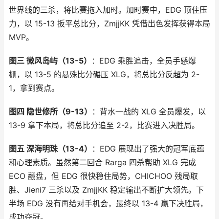
世界线的三杀，将比赛拖入加时。加时赛中，EDG 顶住压
力，以 15-13 扳平总比分，ZmjjKK 凭借出色发挥获得本局
MVP。
图三 微风岛屿（13-5）
：EDG 乘胜追击，全员手感爆
棚，以 13-5 的悬殊比分碾压 XLG，将总比分反超为 2-
1，拿到赛点。
图四 隐世修所（9-13）
：背水一战的 XLG 全员爆发，以
13-9 拿下本局，将总比分追至 2-2，比赛进入决胜局。
图五 深海明珠（13-4）
：EDG 展现出了强大的冠军底蕴
和心理素质。虽然第二回合 Rarga 四杀帮助 XLG 完成
ECO 翻盘，但 EDG 很快稳住局势，CHICHOO 残局取
胜、Jieni7 三杀以及 ZmjjKK 稳定输出不断扩大领先。下
半场 EDG 没有再给对手机会，最终以 13-4 赢下决胜局，
成功夺冠。