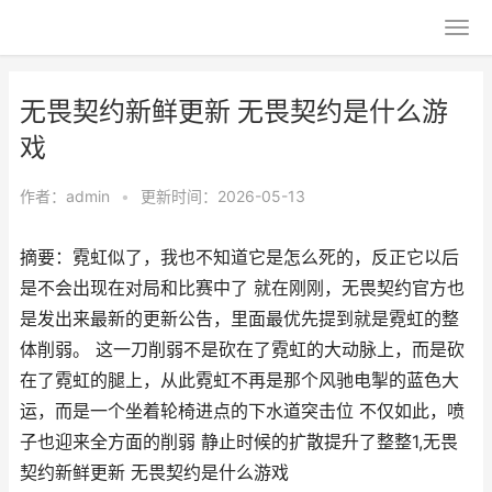
无畏契约新鲜更新 无畏契约是什么游
戏
作者：
admin
•
更新时间：2026-05-13
摘要：霓虹似了，我也不知道它是怎么死的，反正它以后
是不会出现在对局和比赛中了 就在刚刚，无畏契约官方也
是发出来最新的更新公告，里面最优先提到就是霓虹的整
体削弱。 这一刀削弱不是砍在了霓虹的大动脉上，而是砍
在了霓虹的腿上，从此霓虹不再是那个风驰电掣的蓝色大
运，而是一个坐着轮椅进点的下水道突击位 不仅如此，喷
子也迎来全方面的削弱 静止时候的扩散提升了整整1,无畏
契约新鲜更新 无畏契约是什么游戏