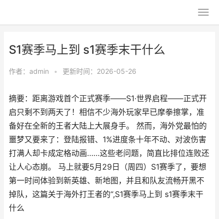
S1赛季马上到 s1赛季末干什么
作者：
admin
•
更新时间：2026-05-26
摘要：距离游戏首个正式赛季——S1·世界启程——正式开
启只剩不到两天了！相信不少海外玩家早已摩拳擦掌，准
备好在全新的王者大陆上大展身手。 然而，海外党最怕的
噩梦又要来了：登陆报错、1%进度条十年不动、对波伤害
打满人却卡成定格动画……这些老问题，简直比排位连败还
让人心态崩。 马上就要5月29日（周四）S1赛季了，要想
第一时间体验到新英雄、新地图，并且和队友流畅开黑不
掉队，这篇关于海外打王者的“,S1赛季马上到 s1赛季末干
什么