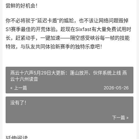
尝鲜的好机会！
你不必将就于“延迟卡盾”的尴尬，也不该让网络问题毁掉
S1赛季最佳的开荒体验。趁现在Sixfast有大量免费试用时
长，赶紧动手，一键加速——隔空感受峡谷每一帧的技能
特效，与队友共同体验新赛季的独特乐章吧！
燕云十六声5月29日大更新：蓬山放开、伙伴系统上线 燕
云十六州读音
« 上一篇
2026-05-26
没有了！
下一篇 »
延伸阅读