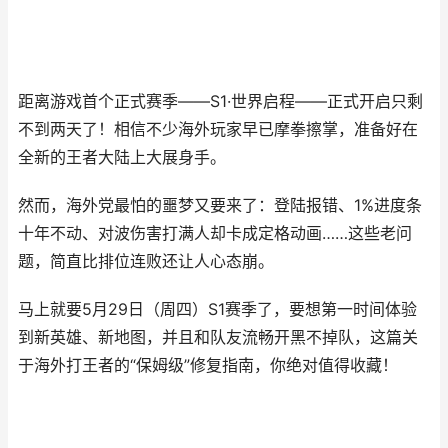
距离游戏首个正式赛季——S1·世界启程——正式开启只剩
不到两天了！相信不少海外玩家早已摩拳擦掌，准备好在
全新的王者大陆上大展身手。
然而，海外党最怕的噩梦又要来了：登陆报错、1%进度条
十年不动、对波伤害打满人却卡成定格动画……这些老问
题，简直比排位连败还让人心态崩。
马上就要5月29日（周四）S1赛季了，要想第一时间体验
到新英雄、新地图，并且和队友流畅开黑不掉队，这篇关
于海外打王者的“保姆级”修复指南，你绝对值得收藏！