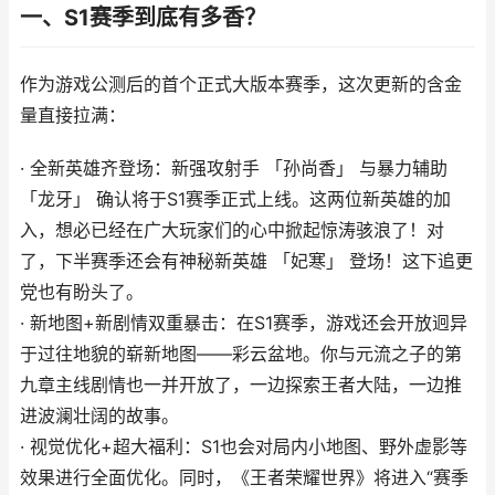
一、S1赛季到底有多香？
作为游戏公测后的首个正式大版本赛季，这次更新的含金
量直接拉满：
· 全新英雄齐登场：新强攻射手 「孙尚香」 与暴力辅助
「龙牙」 确认将于S1赛季正式上线。这两位新英雄的加
入，想必已经在广大玩家们的心中掀起惊涛骇浪了！对
了，下半赛季还会有神秘新英雄 「妃寒」 登场！这下追更
党也有盼头了。
· 新地图+新剧情双重暴击：在S1赛季，游戏还会开放迥异
于过往地貌的崭新地图——彩云盆地。你与元流之子的第
九章主线剧情也一并开放了，一边探索王者大陆，一边推
进波澜壮阔的故事。
· 视觉优化+超大福利：S1也会对局内小地图、野外虚影等
效果进行全面优化。同时，《王者荣耀世界》将进入“赛季