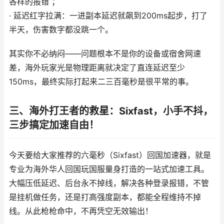
各样的报错 ；
· 延迟红字拉满：一进副本延迟就飙到200ms起步，打了
半天，伤害数字都没跳一个。
其实你不必纳闷——问题根本不是你的设备或宿舍网速
差，海外玩家光是物理距离就决定了直连延迟至少
150ms，最终实际打起来二三百毫秒是很平常的事。
三、海外打王者的救星：Sixfast，小手不抖，
三步搞定加速自由！
今天要给大家推荐的六毫秒（Sixfast）回国加速器，就是
专业为海外华人回国玩国服量身打造的一站式加速工具。
大幅压低延迟、后台永不掉线，解决各种登录报错，不管
是挂机做任务，还是打高强度副本，都能全程维持不掉
线。从此枪枪命中，不再凭空无效输出！