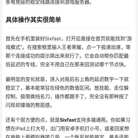
条电竞级的稳定线路连接到游戏服务器。
具体操作其实很简单
首先在手机里装好Sixfast，打开后直接在首页就能找到“游
戏模式”。在搜索框里输入王者荣耀，点一下极速加速，等
那个连接成功的提示跳出来就行了。它会自动帮你匹配最
低延迟的专线，完全不用自己在那来回测试哪个节点快。
最明显的变化就是，进入对局后右上角的延迟数字一下就
稳定了，基本能常驻在绿色的数值区间。放技能、走位躲
控制、极限换挡名刀，操作都跟手了，完全没有那种按了
闪现却撞墙的憋屈感。
还有个挺方便的点，就是
Sixfast
支持多端通用。你如果习
惯在iPad上打大号，出门用安卓手机打小号，或者回家想
在电脑上用模拟器搓几局，一个账号就能搞定，最多还能