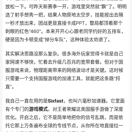
放松一下。可昨天新赛季一开，游戏里突然就“飘”了。明明
选了射手想秀一把，结果人物原地太空步，技能按出去隔
一秒才放出来，团战更是直接卡成PPT，整局都顶着那个
刺眼的红色“460”。本来开开心心跟老同学约好的五排车，
硬是因为卡顿变成“掉分车队”，这种体验太劝退了。
其实解决思路没那么复杂。很多海外玩家觉得卡就是自己
家网速不够快，忙着去升级几百兆的宽带套餐。但对于国
服游戏来说，物理距离带来的网络波动才是关键。这时候
只需要一个支持国服游戏的加速工具，就能把这条路“捋
直”。
我自己一直在用的是
Sixfast
，也叫六毫秒加速器。它里面
有个专门的
游戏模式
，对王者荣耀这类国服手游做了深度
优化。开启之后，它不是简单地把你的信号乱跳，而是依
托它那上万条遍布全球的专线节点，从你所在地直接拉一