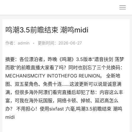
鸣潮3.5前瞻结束 潮鸣midi
作者：
admin
•
更新时间：2026-06-27
摘要：各位漂泊者，昨晚《鸣潮》3.5版本“遗音扶剑 荡梦
而歌”的前瞻直播大家看了吗？同时也别忘了三个兑换码：
MECHANISMCITY INTOTHEFOG REUNION。 全新地
图、双五星角色、免费十连……这波更新可以说是诚意满
满，但很多海外阿漂们看完直播后却犯了愁：内容这么丰
富，可我在海外玩国服，网络卡顿、掉帧、延迟高怎么
办？ 不用担心！使用sixfast 六毫,鸣潮3.5前瞻结束 潮鸣
midi