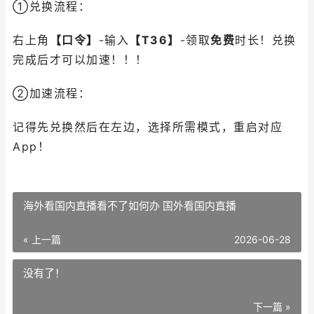
①兑换流程：
右上角
【口令】
-输入
【
T36
】
-领取
免费
时长！兑换
完成后才可以加速！！！
②加速流程：
记得先兑换然后在左边，选择所需模式，重启对应
App！
海外看国内直播看不了如何办 国外看国内直播
« 上一篇
2026-06-28
没有了！
下一篇 »