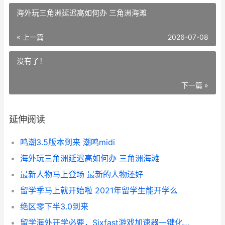
海外玩三角洲延迟高如何办 三角洲海滩
« 上一篇
2026-07-08
没有了！
下一篇 »
延伸阅读
鸣潮3.5版本到来 潮鸣midi
海外玩三角洲延迟高如何办 三角洲海滩
最新人物马上登场 最新的人物还好
留学季马上就开始啦 2021年留学生能开学么
绝区零下半3.0到来
留学海外开学必要，Sixfast游戏加速器一键化解你听歌看剧打游戏总是“卡”住的问题 海外出国留学