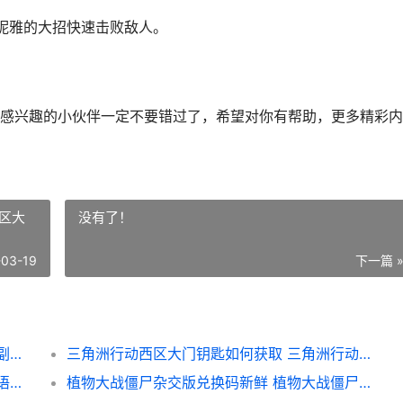
妮雅的大招快速击败敌人。
感兴趣的小伙伴一定不要错过了，希望对你有帮助，更多精彩内
区大
没有了！
-03-19
下一篇 
龙息神寂风暴领域如何过 龙息神寂风暴领域副本通关详细解答 龙息神寂风暴领域17关
三角洲行动西区大门钥匙如何获取 三角洲行动西区大门钥匙获取方式 三角洲行动西区医务室在哪
星露谷物语沙滩农场都有哪些功能 星露谷物语沙滩农场功能说明 星露谷物语沙滩农场布局图
植物大战僵尸杂交版兑换码新鲜 植物大战僵尸杂交版兑换码锦集 植物大战僵尸杂交版下载