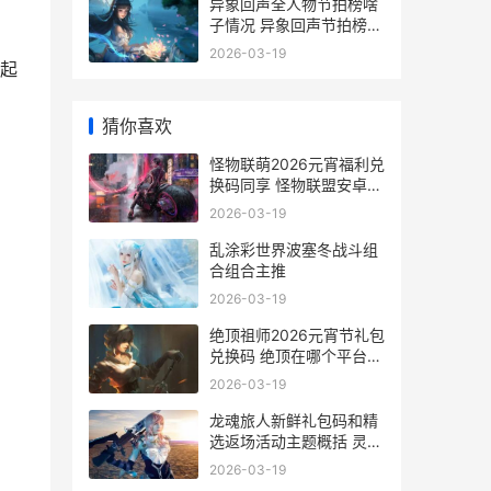
异象回声全人物节拍榜啥
子情况 异象回声节拍榜新
鲜概括 异象6674
2026-03-19
起
猜你喜欢
怪物联萌2026元宵福利兑
换码同享 怪物联盟安卓下
载
2026-03-19
乱涂彩世界波塞冬战斗组
合组合主推
2026-03-19
绝顶祖师2026元宵节礼包
兑换码 绝顶在哪个平台连
载
2026-03-19
龙魂旅人新鲜礼包码和精
选返场活动主题概括 灵魂
旅人石英龙
2026-03-19