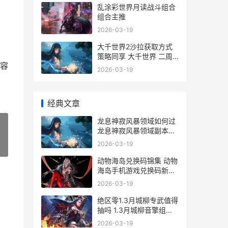
乱涂彩世界月读战斗组合
组合主推
2026-03-19
大千世界2沙拉获取方式
策略同享 大千世界 二周
容
目
2026-03-19
经典文章
龙息神寂风暴领域如何过
龙息神寂风暴领域副本通
关详细解答 龙息神寂风暴
2026-03-19
»
领域17关
动物海岛兑换码锦集 动物
海岛手机游戏兑换码新鲜
动物岛小镇游戏
2026-03-19
绝区零1.3月城柳专武值得
抽吗 1.3月城柳音擎组合
解析
2026-03-19