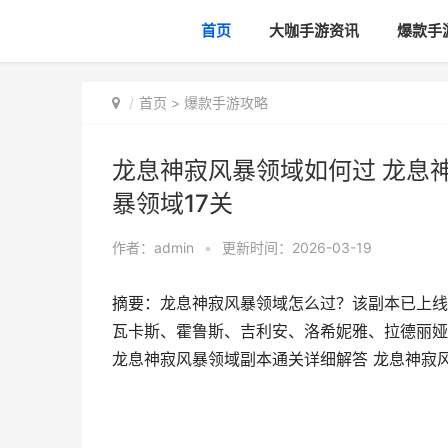
首页
大咖手游资讯
爆款手
首页
>
爆款手游攻略
龙息神寂风暴领域如何过 龙息
暴领域17关
作者：
admin
•
更新时间：2026-03-19
摘要：龙息神寂风暴领域怎么过？该副本已上线
瓦卡斯、霍鲁斯、吉利安、洛希妮雅、拉德丽娅
龙息神寂风暴领域副本通关详细解答 龙息神寂风