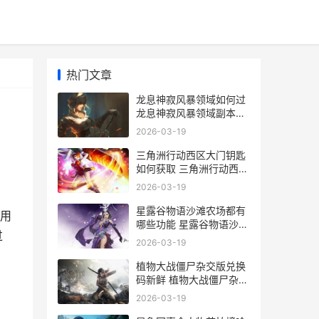
热门文章
龙息神寂风暴领域如何过
龙息神寂风暴领域副本通
关详细解答 龙息神寂风暴
2026-03-19
领域17关
三角洲行动西区大门钥匙
如何获取 三角洲行动西区
大门钥匙获取方式 三角洲
2026-03-19
行动西区医务室在哪
星露谷物语沙滩农场都有
用
哪些功能 星露谷物语沙滩
过
农场功能说明 星露谷物语
2026-03-19
沙滩农场布局图
植物大战僵尸杂交版兑换
码新鲜 植物大战僵尸杂交
版兑换码锦集 植物大战僵
2026-03-19
尸杂交版下载