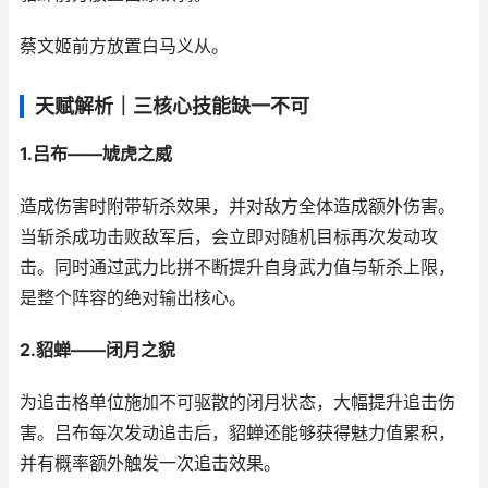
蔡文姬前方放置白马义从。
天赋解析｜三核心技能缺一不可
1.吕布——虓虎之威
造成伤害时附带斩杀效果，并对敌方全体造成额外伤害。
当斩杀成功击败敌军后，会立即对随机目标再次发动攻
击。同时通过武力比拼不断提升自身武力值与斩杀上限，
是整个阵容的绝对输出核心。
2.貂蝉——闭月之貌
为追击格单位施加不可驱散的闭月状态，大幅提升追击伤
害。吕布每次发动追击后，貂蝉还能够获得魅力值累积，
并有概率额外触发一次追击效果。