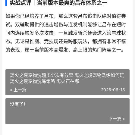
实战点评｜当前版本最爽的吕布体系之一
如果你已经培养了吕布，那么这套吕布追击队绝对值得尝
试。双辅助提供的追击增伤与连发机制能够让吕布在短时
间内连续触发多次攻击，一旦触发斩杀便会进入滚雪球状
态。无论是推图、竞技场还是跨服玩法，都拥有非常不错
的表现，属于当前版本高爆发、高上限的热门阵容之一。
离火之境宠物洗髓多少次有效果 离火之境宠物洗练如何玩
离火之境宠物洗练策略 离火石在哪
« 上一篇
2026-06-15
没有了！
下一篇 »