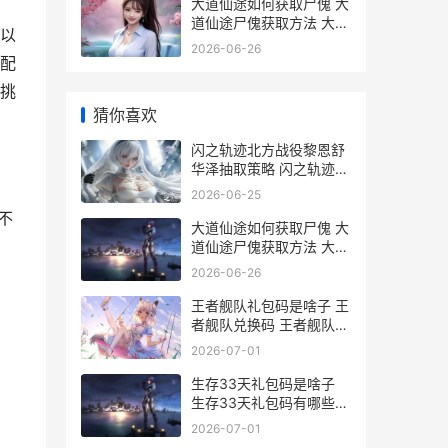
大道仙途如何获取尸傀 大
道仙途尸傀获取方法 大道
以
仙途尸傀获取策略 大道仙
2026-06-26
途如何获得金币
配
挑
猜你喜欢
闪之轨迹北方战役黎恩舒
华泽抽取策略 闪之轨迹北
方战役黎恩舒华泽如何抽
2026-06-25
闪之轨迹 战斗
不
大道仙途如何获取尸傀 大
道仙途尸傀获取方法 大道
仙途尸傀获取策略 大道仙
2026-06-26
途如何获得金币
王者舰队礼包码是啥子 王
者舰队兑换码 王者舰队礼
包码最新
2026-07-01
生存33天礼包码是啥子
生存33天礼包码有哪些
生存33天礼包码大全
2026-07-01