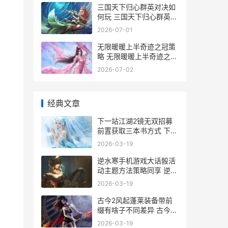
三国天下归心群英对决如
何玩 三国天下归心群英对
决阵型主推 三国天下归心
2026-07-01
群英对决如何拿满奖励 三
国天下归心游戏
无限暖暖上半奇迹之冠策
略 无限暖暖上半奇迹之冠
如何玩 暖暖限时定制必买
2026-07-02
图纸
经典文章
下一站江湖2镜无双招募
前置获取三本书方式 下一
站江湖2tap
2026-03-19
逆水寒手机游戏大话骰活
动主题方法策略同享 逆水
寒手机游戏游戏策略 逆水
2026-03-19
寒手机游戏文件超多
古今2风起蓬莱装备带前
缀有啥子不同差异 古今2
风起蓬莱装备不同版本不
2026-03-19