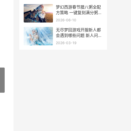
同差异 古今2风起蓬莱兑
换码
梦幻西游春节腊八粥全配
方策略 一键复刻满分粥品
薅尽新春福利 梦幻西游新
2026-06-10
春活动食谱腊八粥
无尽梦回游戏开服新人都
会遇到哪些问题 新人问题
解答集合 无尽梦幻
2026-03-19
»