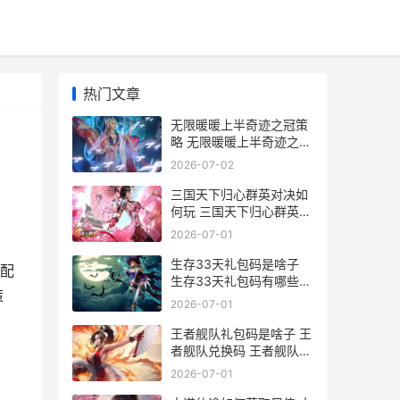
热门文章
无限暖暖上半奇迹之冠策
略 无限暖暖上半奇迹之冠
如何玩 暖暖限时定制必买
2026-07-02
图纸
三国天下归心群英对决如
何玩 三国天下归心群英对
决阵型主推 三国天下归心
2026-07-01
群英对决如何拿满奖励 三
国天下归心游戏
生存33天礼包码是啥子
配
生存33天礼包码有哪些
策
生存33天礼包码大全
2026-07-01
王者舰队礼包码是啥子 王
者舰队兑换码 王者舰队礼
包码最新
2026-07-01