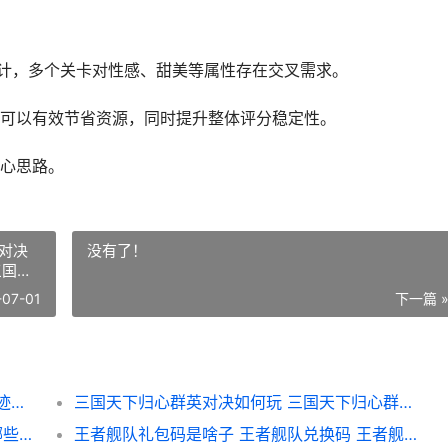
设计，多个关卡对性感、甜美等属性存在交叉需求。
可以有效节省资源，同时提升整体评分稳定性。
心思路。
对决
没有了！
三国天
-07-01
下一篇 
无限暖暖上半奇迹之冠策略 无限暖暖上半奇迹之冠如何玩 暖暖限时定制必买图纸
三国天下归心群英对决如何玩 三国天下归心群英对决阵型主推 三国天下归心群英对决如何拿满奖励 三国天下归心游戏
生存33天礼包码是啥子 生存33天礼包码有哪些 生存33天礼包码大全
王者舰队礼包码是啥子 王者舰队兑换码 王者舰队礼包码最新