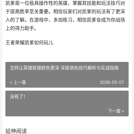
凯爹是一位极具操作性的英雄，掌握其技能和玩法技巧对
于提高胜率至关重要。相信玩家们对凯爹的玩法有了更深
入的了解。在游戏中，多加练习，相信凯爹会成为你战场
上的得力助手。
王者荣耀凯爹如何玩儿
怎样让英雄联盟颜色更深 深度调色技巧解析与实战指南
« 上一篇
2026-05-07
没有了！
下一篇 »
延伸阅读