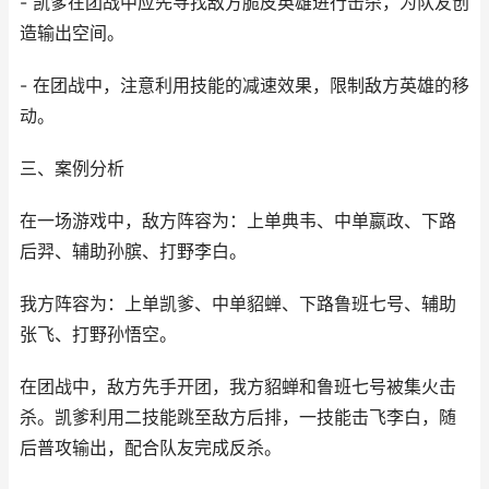
- 凯爹在团战中应先寻找敌方脆皮英雄进行击杀，为队友创
造输出空间。
- 在团战中，注意利用技能的减速效果，限制敌方英雄的移
动。
三、案例分析
在一场游戏中，敌方阵容为：上单典韦、中单嬴政、下路
后羿、辅助孙膑、打野李白。
我方阵容为：上单凯爹、中单貂蝉、下路鲁班七号、辅助
张飞、打野孙悟空。
在团战中，敌方先手开团，我方貂蝉和鲁班七号被集火击
杀。凯爹利用二技能跳至敌方后排，一技能击飞李白，随
后普攻输出，配合队友完成反杀。