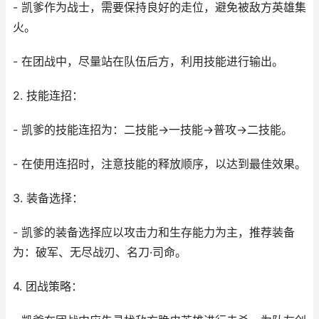
- 凯爹作为战士，需要保持良好的走位，避免被敌方英雄集
火。
- 在团战中，尽量站在队伍后方，利用技能进行输出。
2. 技能连招：
- 凯爹的技能连招为：二技能→一技能→普攻→二技能。
- 在使用连招时，注意技能的释放顺序，以达到最佳效果。
3. 装备选择：
- 凯爹的装备选择应以攻击力和生存能力为主，推荐装备
为：破军、无尽战刃、名刀·司命。
4. 团战策略：