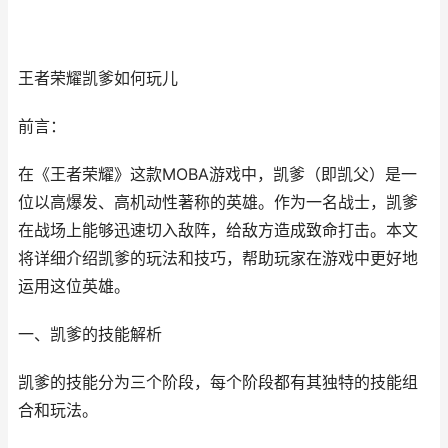
王者荣耀凯爹如何玩儿
前言：
在《王者荣耀》这款MOBA游戏中，凯爹（即凯父）是一
位以高爆发、高机动性著称的英雄。作为一名战士，凯爹
在战场上能够迅速切入敌阵，给敌方造成致命打击。本文
将详细介绍凯爹的玩法和技巧，帮助玩家在游戏中更好地
运用这位英雄。
一、凯爹的技能解析
凯爹的技能分为三个阶段，每个阶段都有其独特的技能组
合和玩法。