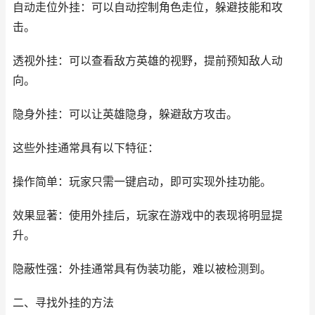
自动走位外挂：可以自动控制角色走位，躲避技能和攻
击。
透视外挂：可以查看敌方英雄的视野，提前预知敌人动
向。
隐身外挂：可以让英雄隐身，躲避敌方攻击。
这些外挂通常具有以下特征：
操作简单：玩家只需一键启动，即可实现外挂功能。
效果显著：使用外挂后，玩家在游戏中的表现将明显提
升。
隐蔽性强：外挂通常具有伪装功能，难以被检测到。
二、寻找外挂的方法