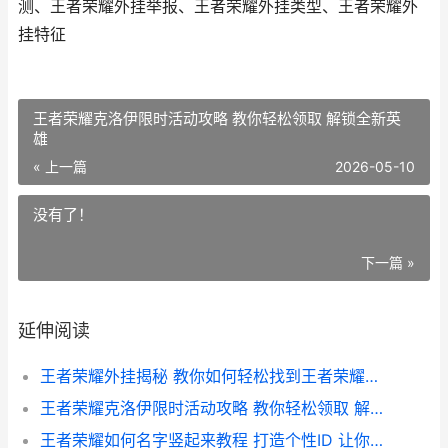
测、王者荣耀外挂举报、王者荣耀外挂类型、王者荣耀外
挂特征
王者荣耀克洛伊限时活动攻略 教你轻松领取 解锁全新英
雄
« 上一篇
2026-05-10
没有了！
下一篇 »
延伸阅读
王者荣耀外挂揭秘 教你如何轻松找到王者荣耀外挂
王者荣耀克洛伊限时活动攻略 教你轻松领取 解锁全新英雄
王者荣耀如何名字竖起来教程 打造个性ID 让你的昵称脱颖而出