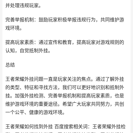
并处理违规玩家。
完善举报机制：鼓励玩家积极举报违规行为，共同维护游
戏环境。
提高玩家素质：通过宣传和教育，提高玩家对游戏规则的
认知，自觉抵制外挂。
总结
王者荣耀外挂问题一直是玩家关注的焦点。通过了解外挂
的类型、特征和寻找方法，我们可以更好地识别和抵制外
挂。加强外挂检测、完善举报机制和提高玩家素质，也是
维护游戏环境的重要途径。希望广大玩家共同努力，共创
一个公平、健康的游戏环境。
王者荣耀如何找到外挂 百度搜索相关词：王者荣耀外挂检