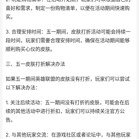
喜好和需求，制定一份购物清单，以便在活动期间快速购
买。
3. 合理安排时间：五一期间，皮肤打折活动可能会持续一
段时间，玩家们需要合理安排时间，确保在活动期间能够
顺利购买心仪的皮肤。
三、五一皮肤打折解决办法
如果五一期间英雄联盟的皮肤没有打折，玩家们可以尝试
以下解决办法：
1. 关注后续活动：五一期间没有打折的皮肤，可能会在后
续的其他活动中进行折扣，玩家们可以持续关注官方公
告。
2. 与其他玩家交流：在游戏社区或者论坛中，与其他玩家