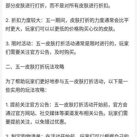
部分皮肤进行打折，而不是对所有皮肤进行折扣。
2. 折扣力度较大：五一期间，皮肤打折的力度通常会比平
时更大，玩家们可以以更低的价格购买心仪的皮肤。
3. 限时活动：五一皮肤打折活动通常是限时进行的，玩家
们需要关注官方公告，及时购买。
二、五一皮肤打折玩法攻略
为了帮助玩家们更好地参与五一皮肤打折活动，以下是一
些实用的玩法攻略：
1. 提前关注官方公告：五一皮肤打折活动开始前，官方会
通过官方网站、社交媒体等渠道发布相关公告。玩家们需
要提前关注，以免错过优惠。
2. 制定购物清单：在活动开始前，玩家们可以根据自己的