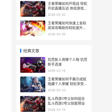
王者荣耀如何开观战 轻松
开启直播互动 体验游戏观
战新乐趣
2026-05-20
王者荣耀如何快速上金标
高效攻略助你轻松提升段
位与金币收益
2026-05-20
经典文章
饥荒新人用哪个人物 饥荒
新手选谁
2026-03-19
王者荣耀如何不展示成就
隐藏个人荣耀 轻松享受游
戏乐趣指南
2026-03-23
乱斗西游2夸父如何组合
乱斗西游2夸父技能预设
2026-03-19