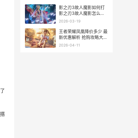
影之刃3故人魔影如何打
影之刃3故人魔影怎么开
启
2026-03-19
王者荣耀凤凰降价多少 最
新优惠解析 抢购攻略大揭
秘
2026-04-11
了
搭