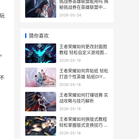
挑战券英雄联盟能用吗 揭
秘挑战券在英雄联盟中的
适用性及使用攻略
玩
2026-05-24
猜你喜欢
王者荣耀如何更改封面图
教程 轻松自定义游戏图标
。
提升游戏个性
2026-05-19
王者荣耀如何弄贴纸 轻松
打造个性英雄 贴纸DIY教
不
程大揭秘
2026-05-18
王者荣耀如何打赚钱赛 实
战攻略与技巧解析
2026-05-18
王者荣耀如何换版式教程
轻松掌握版式变换技巧 提
升游戏体验攻略
2026-05-18