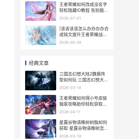
王者荣耀如何改成没名字
轻松隐藏ID教程 告别尴尬
昵称大揭秘
2026-07-01
|该该该该怎么办办办办合
成铭文提升王者荣耀战
力？|
2026-06-29
经典文章
三国志幻想大陆2魏盾阵
有
型如何玩 三国志幻想大陆
贴吧
2026-03-19
王者荣耀如何得小号皮肤
独家攻略助你轻松获取心
仪皮肤
2026-04-11
星露谷物语橡树树脂如何
获取 星露谷物语橡树怎么
种
2026-03-19