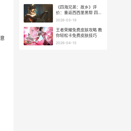
《四海兄弟：故乡》评
价：重返西西里黑帮 四海
兄弟故乡和前三部有关联
2026-03-19
吗
王者荣耀免费皮肤攻略 教
你轻松卡免费皮肤技巧
意
2026-04-15