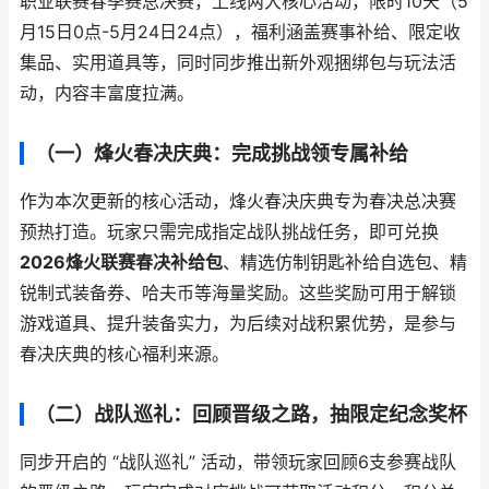
职业联赛春季赛总决赛，上线两大核心活动，限时10天（5
月15日0点-5月24日24点），福利涵盖赛事补给、限定收
集品、实用道具等，同时同步推出新外观捆绑包与玩法活
动，内容丰富度拉满。
（一）烽火春决庆典：完成挑战领专属补给
作为本次更新的核心活动，烽火春决庆典专为春决总决赛
预热打造。玩家只需完成指定战队挑战任务，即可兑换
2026烽火联赛春决补给包
、精选仿制钥匙补给自选包、精
锐制式装备券、哈夫币等海量奖励。这些奖励可用于解锁
游戏道具、提升装备实力，为后续对战积累优势，是参与
春决庆典的核心福利来源。
（二）战队巡礼：回顾晋级之路，抽限定纪念奖杯
同步开启的 “战队巡礼” 活动，带领玩家回顾6支参赛战队