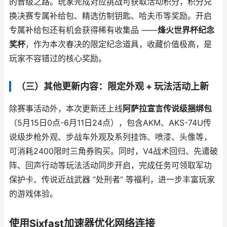
的晋级之路。玩家完成对应挑战可获取活动积分，积分兑
换决赛专属补给包、精选仿制钥匙、哈夫币等奖励。开启
专属补给包还有机会获得稀有收集品 ——
烽火世界杯纪念
奖杯
，作为本次春决的限定纪念道具，收藏价值极高，是
玩家不容错过的核心奖励。
（三）其他更新内容：限定外观 + 玩法活动上新
除赛事活动外，本次更新还上线
阿萨拉宣言传说级捆绑包
（5月15日0点-6月11日24点），包含AKM、AKS-74U传
说级步枪外观、步战车外观及系列挂饰、喷漆、头像等，
可消耗2400限时三角券购买。同时，V4战术回归、先遣破
阵、回声行动等玩法活动同步开启，完成任务可领取军功
保护卡、传说近战武器 “处刑者” 等福利，进一步丰富玩家
的游戏体验。
使用Sixfast加速器优化网络连接