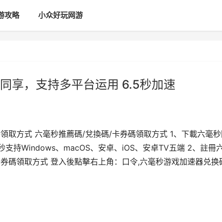
游攻略
小众好玩网游
享，支持多平台运用 6.5秒加速
領取方式 六毫秒推薦碼/兌換碼/卡券碼領取方式 1、下載六毫秒
六毫秒支持Windows、macOS、安卓、iOS、安卓TV五端 2、註冊
/卡券碼領取方式 登入後點擊右上角：口令,六毫秒游戏加速器兑换