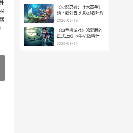
天
外
《火影忍者：叶木高手》
服
预下载公告 火影忍者叶辉
器
2026-03-19
络
《lol手机游戏》鸿蒙版的
正式上线 lol手机版叫什么
名字
2026-03-19
»