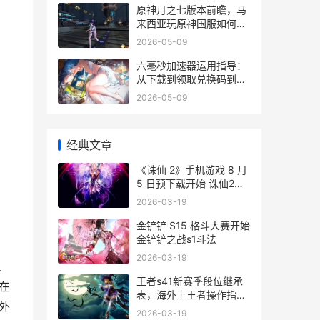
原神月之七版本前瞻，马
来西亚玩原神国服如何降
低延迟 原神月之七版本什
2026-05-09
么时候上线
六毫秒加速器运用指导：
从下载到领取兑换码到优
化游戏尝试
2026-05-09
经典文章
《诛仙 2》手机游戏 8 月
5 日预下载开始 诛仙2端
游
2026-03-19
金铲铲 S15 格斗大赛开始
金铲铲之战s1斗法
2026-03-19
人
王者s41新赛季段位继承
在
表，海外上王者操作指导
外
王者s4赛季到现在有多少
2026-03-19