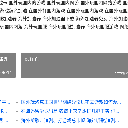
戏卡 国外玩国内的游戏 国外玩国内网游 国外玩国内网络游戏 国
服游戏怎么加速 在国外打国内游戏 在国外玩国内游戏 在国外玩国
服加速器 海外加速器 海外加速器下载 海外加速器免费 海外加速
玩国内网游 海外玩国服 海外玩国服加速器 海外玩国服游戏 网
国外
没有了！
-05-14
下一篇 
六毫秒游戏加速器兑换码不收费同享，支持多平台运用 6.5秒加速
国外玩洛克王国世界网络异常进不去游戏如何办 国外玩洛克王国的人多吗
三角洲行动烽火杯春决庆典开始 三角洲行动烽火地带怎么玩
在海外留学或出差 农瘾上来了想玩几把王者 但延迟很高 在海外留学有什么好处与坏处
《无畏契约》：V12.09版本更新后海外高延迟 无畏契约体验服
海外听歌、追剧、打游戏总卡顿 海外听歌,追剧的app