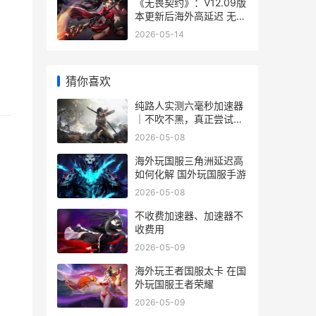
《无畏契约》：V12.09版
本更新后海外高延迟 无畏
契约体验服
2026-05-14
猜你喜欢
纯路人实测六毫秒加速器
｜不吹不黑，真正尝试全
同享 纯路人 rng
2026-05-08
海外玩国服三角洲延迟高
如何化解 国外玩国服手游
2026-05-08
不收费加速器、加速器不
收费用
2026-05-09
海外玩王者国服太卡 在国
外玩国服王者荣耀
2026-05-09