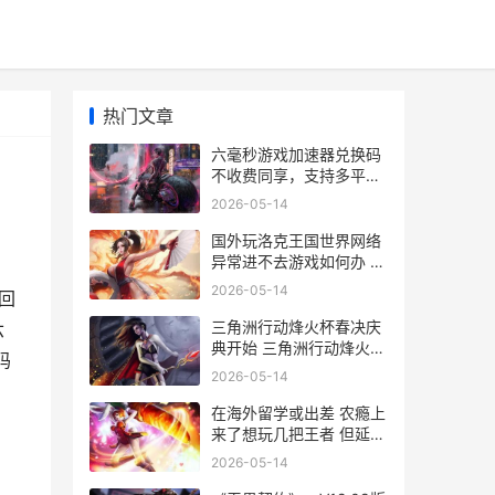
热门文章
六毫秒游戏加速器兑换码
不收费同享，支持多平台
运用 6.5秒加速
2026-05-14
国外玩洛克王国世界网络
异常进不去游戏如何办 国
外玩洛克王国的人多吗
2026-05-14
回
三角洲行动烽火杯春决庆
六
典开始 三角洲行动烽火地
码
带怎么玩
2026-05-14
在海外留学或出差 农瘾上
来了想玩几把王者 但延迟
很高 在海外留学有什么好
2026-05-14
处与坏处