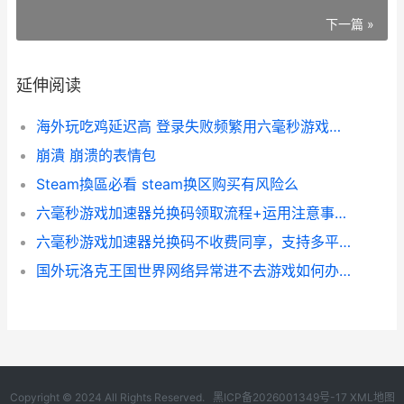
下一篇 »
延伸阅读
海外玩吃鸡延迟高 登录失败频繁用六毫秒游戏加速器化解 海外玩吃鸡延迟怎么解决
崩潰 崩溃的表情包
Steam換區必看 steam换区购买有风险么
六毫秒游戏加速器兑换码领取流程+运用注意事项 6.9秒加速
六毫秒游戏加速器兑换码不收费同享，支持多平台运用 6.5秒加速
国外玩洛克王国世界网络异常进不去游戏如何办 国外玩洛克王国的人多吗
Copyright © 2024 All Rights Reserved.
黑ICP备2026001349号-17
XML地图