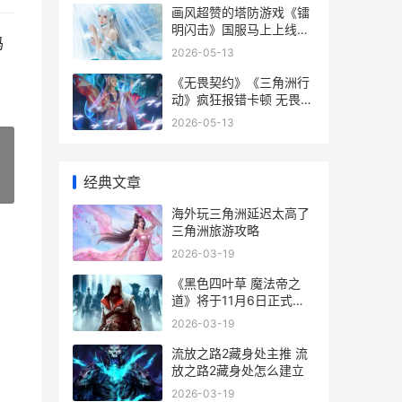
画风超赞的塔防游戏《镭
明闪击》国服马上上线，
码
人物设计尤为吸睛，画面
2026-05-13
精细方法有趣 画风好看的
塔防游戏
《无畏契约》《三角洲行
动》疯狂报错卡顿 无畏契
约官网
2026-05-13
经典文章
»
海外玩三角洲延迟太高了
三角洲旅游攻略
2026-03-19
《黑色四叶草 魔法帝之
道》将于11月6日正式公
开测试 黑色四叶草完结了
2026-03-19
吗
流放之路2藏身处主推 流
放之路2藏身处怎么建立
2026-03-19