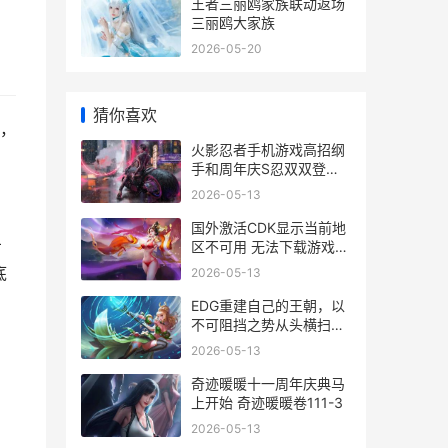
王者三丽鸥家族联动返场
三丽鸥大家族
2026-05-20
猜你喜欢
，
火影忍者手机游戏高招纲
手和周年庆S忍双双登场
火影忍者手机游戏终极风
2026-05-13
暴
国外激活CDK显示当前地
击
区不可用 无法下载游戏化
解办法 国外激活cdk显示
底
2026-05-13
网络异常
EDG重建自己的王朝，以
不可阻挡之势从头横扫
VCTCN，王冠之重唯有
2026-05-13
EDG可以承受。 edg自建
队以来从未缺席世界赛
奇迹暖暖十一周年庆典马
上开始 奇迹暖暖卷111-3
2026-05-13