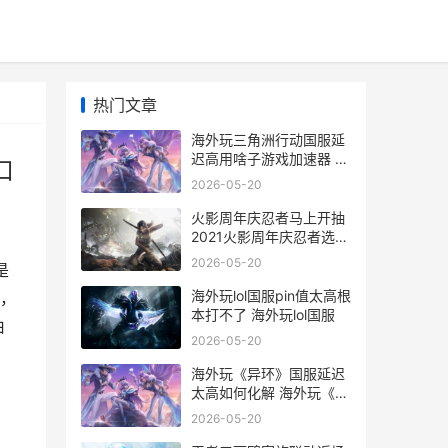
热门文章
海外玩三角洲行动国服延
迟高用啥子游戏加速器 三
口
角洲在入海口还是出海口
2026-05-20
火影周年庆忍者马上开抽
2021火影周年庆忍者选哪
个
2026-05-20
是
海外玩lol国服pin值太高根
，
本打不了 海外玩lol国服
由
2026-05-20
海外玩《异环》国服延迟
太高如何化解 海外玩《异
环》的人多吗
2026-05-20