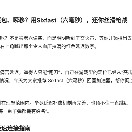
、瞬移？用Sixfast（六毫秒），还你丝滑枪战
呢？不是被老六偷袭，而是明明听到了交火声，等你开镜拉出去
右上角跳出那个令人血压拉满的红色延迟数字。
痛苦延迟，逼得人只能“跑刀”，自己在游戏里的定位已经从“突
情况，今天为大家推荐 Sixfast（六毫秒）回国加速器，帮你彻
迟控制在理想范围内。毕竟延迟补偿机制再完善，也顶不住一直跳红
“每一颗子弹都拥有姓名”。
极速连接指南