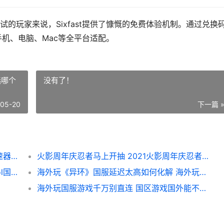
的玩家来说，Sixfast提供了慷慨的免费体验机制。通过兑换
持手机、电脑、Mac等全平台适配。
选哪个
没有了！
-05-20
下一篇 
海外玩三角洲行动国服延迟高用啥子游戏加速器 三角洲在入海口还是出海口
火影周年庆忍者马上开抽 2021火影周年庆忍者选哪个
海外玩lol国服pin值太高根本打不了 海外玩lol国服
海外玩《异环》国服延迟太高如何化解 海外玩《异环》的人多吗
海外玩国服游戏千万别直连 国区游戏国外能不能玩