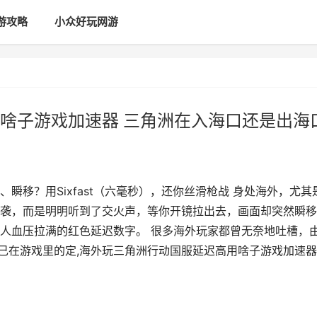
游攻略
小众好玩网游
啥子游戏加速器 三角洲在入海口还是出海
瞬移？用Sixfast（六毫秒），还你丝滑枪战 身处海外，尤其
袭，而是明明听到了交火声，等你开镜拉出去，画面却突然瞬移
人血压拉满的红色延迟数字。 很多海外玩家都曾无奈地吐槽，
自己在游戏里的定,海外玩三角洲行动国服延迟高用啥子游戏加速器