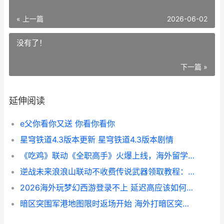
« 上一篇
2026-06-02
没有了！
下一篇 »
延伸阅读
e父你看你又送 你看你看你
星穹铁道4.3版本更新 星穹铁道4.3版本剧情
《吃鸡》联动《全职高手》火爆上线，海外留学生却集体破防 手游吃鸡联赛
逆战未来浪浪山联动不收费传说武器领取教程：国外玩国服卡顿延迟化解方法 逆战未来浪浪山小妖怪
2026海外玩梦幻西游登录不上 延迟高应该如何办 国外玩梦幻西游
暗区突围军港地图限时返场开始 海外打暗区突围延迟高如何办 暗区突围军港地图有什么等级的