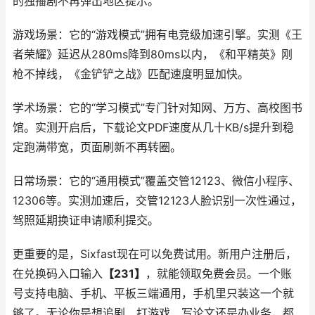
的独播剧不再弹出地区提示。
游戏场景：它的“游戏模式”拥有电竞级加速引擎。实测《王
者荣耀》延迟从280ms降到80ms以内，《和平精英》刚
枪不掉线，《金铲铲之战》匹配速度明显加快。
学术场景：它的“学习模式”专门针对知网、万方、高校图书
馆。实测开启后，下载论文PDF速度从几十KB/s提升到稳
定跑满带宽，页面刷新不再转圈。
日常场景：它的“通用模式”覆盖交管12123、微信小程序、
12306等。实测加速后，交管12123人脸识别一次性通过，
驾照延期换证申请顺利提交。
更重要的是，Sixfast现在可以免费试用。新用户注册后，
在兑换码入口输入
【231】
，就能领取免费会员。一个账
号支持电脑、手机、平板三端通用，手机里只装这一个就
够了。无论你是想追剧、打游戏、写论文还是办业务，都