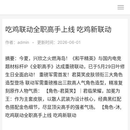
吃鸡联动全职高手上线 吃鸡新联动
作者：
admin
•
更新时间：2026-06-01
摘要：今夏，兴欣之火燃海岛！《和平精英》与国内电竞
题材标杆IP《全职高手》达成重磅联动，已于5月29日叶修
生日全面启动！ 重磅军需首发！君莫笑皮肤领衔三大角色
造型登场 联动军需重磅推出三款高人气角色造型，精准复
刻原作人物气质： 【角色-君莫笑】｜君临荣耀，加冕为
王：作为主套皮肤，以散人武装为设计核心，经典黑红配
色搭配金色细节，尽显顶尖高手的强者气场。 【角色-沐,
吃鸡联动全职高手上线 吃鸡新联动