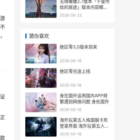
无限暖暖2.7版本「千星所
给的旅途」版本内容概
括，海外玩国服游戏加速
2026-06-23
门游
器主推 暖暖手游下载
不
，
猜你喜欢
绝区零3,0版本到来
2026-06-18
绝区零光追上线
2026-06-18
身在国外运用国内APP频
证
繁遇到网络问题 身处国外
2026-06-18
正
海外玩第五人格国服卡死
登录界面 海外玩第五人格
怎么玩
2026-06-18
款