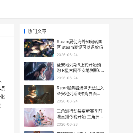
热门文章
Steam夏促海外如何转国
区 steam夏促可以退款吗
2026-06-24
圣安地列斯6正式开始预
购 R星官网圣安地列斯6
预购网页进不去如何化解
2026-06-24
付、
圣安地列斯正午危机
Rstar服务器爆满无法进入
项
圣安地列斯6预购界面如
化
何办 服务器sdr
2026-06-24
夏
三角洲行动裂变新赛季前
瞻直播今晚开始 三角洲行
动裂变之日
2026-06-23