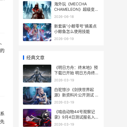
海外玩《MECCHA
CHAMELEON》超级变色
龙 卡云存档进不去房间
2026-06-18
海外游戏怎么玩
新套装“小鲸零号”搞差点
小鲸鱼怎么使用技能
2026-06-19
境、
的
经典文章
《明日方舟：终末地》预
下载已开始 明日方舟终末
地官网
2026-03-19
白驼惊沙《剑侠世界起
源》新资料片公开测试 剑
三白骆驼
2026-03-19
《啮齿动物44号观察记
系
录》9月4日测试报名入口
先
啮齿动物百科
2026-03-19