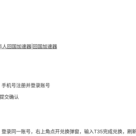
海外华人回国加速器|回国加速器
端，手机号注册并登录账号
5提交确认
端，登录同一账号，右上角点开兑换弹窗，输入T35完成兑换，刷