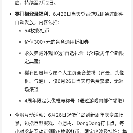
启，持续至7月2日。
零门槛登录福利
：6月26日当天登录游戏即通过邮件
自动发放，内容包括：
54枚彩虹币
价值300+元的盲盒通用折扣券
永久典藏外观10选1自选礼盒（含1款周年全新限
定典藏）
稀有四周年专属个人主页全套装扮（背景、头像
框、气泡），仅6月26日当天可免费获取，无返
场渠道
4周年限定头像框与称号（通过游戏内邮件领取）
全服互动活动：6月26日起蛋仔岛刷新周年庆专属场
景，包括巨型蛋糕、心愿树、DongDong打卡点，每
小时参与互动可领取6枚彩虹币、限定喷漆及挂饰；集