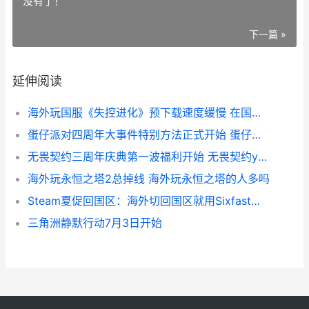
没有了！
下一篇 »
延伸阅读
海外玩国服《失控进化》预下载速度缓慢 在国外玩国服游戏会卡吗
蛋仔派对四周年大事件特别方法正式开始 蛋仔派对四周年有什么福利
无畏契约三周年庆典第一波福利开始 无畏契约yoru
海外玩永恒之塔2总掉线 海外玩永恒之塔的人多吗
Steam夏促回国区：海外切回国区就用Sixfast加速器 内附兑换码k68 steam夏促有什么优惠
三角洲静默行动7月3日开始