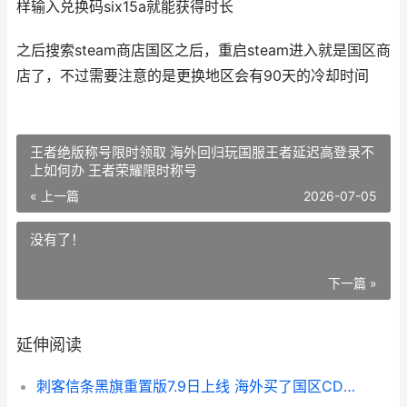
样输入兑换码six15a就能获得时长
之后搜索steam商店国区之后，重启steam进入就是国区商
店了，不过需要注意的是更换地区会有90天的冷却时间
王者绝版称号限时领取 海外回归玩国服王者延迟高登录不
上如何办 王者荣耀限时称号
« 上一篇
2026-07-05
没有了！
下一篇 »
延伸阅读
刺客信条黑旗重置版7.9日上线 海外买了国区CDK但是无法兑换如何化解 刺客信条黑旗重置