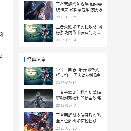
王者荣耀塔防攻略 如何突
破难关 轻松掌握塔防技巧
2026-06-12
王者荣耀如何买钱攻略 揭
秘游戏内货币获取与购买
和
全流程
2026-06-14
掌
经典文章
少年三国志2培养哪些武
将 少年三国志2培养顺序
2026-03-19
王者荣耀如何找到招募码
解锁游戏福利的秘密攻略
2026-05-17
王者荣耀凯皮肤获取攻略
全方位解析如何轻松获得
凯的精美皮肤
2026-03-26