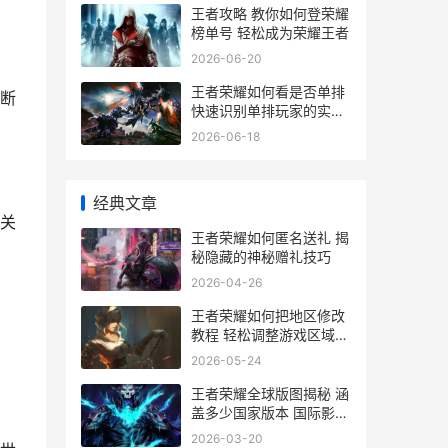
王者攻略 教你如何登荣耀
榜单号 轻松成为荣耀王者
2026-06-20
王者荣耀如何看是否单排
断
快速识别单排玩家的实用
技巧解析
2026-06-18
经典文章
关
王者荣耀如何匿名送礼 揭
秘隐藏的神秘赠礼技巧
2026-04-26
王者荣耀如何把地区修改
教程 轻松调整游戏区域设
置攻略
2026-05-24
王者荣耀全球版图揭秘 涵
盖多少国家版本 国际影响
力一览无遗
2026-03-20