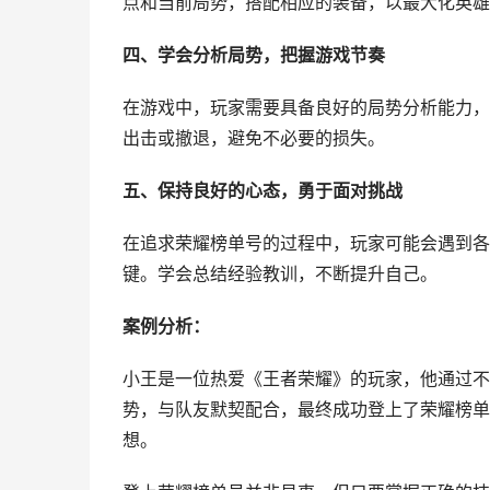
点和当前局势，搭配相应的装备，以最大化英雄
四、学会分析局势，把握游戏节奏
在游戏中，玩家需要具备良好的局势分析能力，
出击或撤退，避免不必要的损失。
五、保持良好的心态，勇于面对挑战
在追求荣耀榜单号的过程中，玩家可能会遇到各
键。学会总结经验教训，不断提升自己。
案例分析：
小王是一位热爱《王者荣耀》的玩家，他通过不
势，与队友默契配合，最终成功登上了荣耀榜单
想。