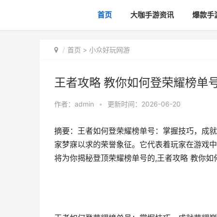
首页
大咖手游资讯
爆款手
首页
>
小众好玩网游
王者攻略 教你如何登荣耀榜单
作者：
admin
•
更新时间：2026-06-20
摘要：王者如何登荣耀榜单号：掌握技巧，成就
家梦寐以求的荣誉象征。它代表着玩家在游戏中
将为你揭秘登顶荣耀榜单号的,王者攻略 教你如