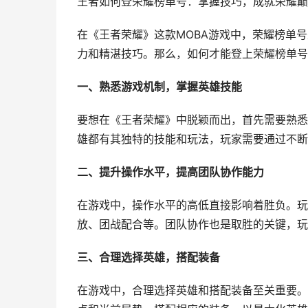
王者如何登荣耀榜单号：掌握技巧，成就荣耀巅
在《王者荣耀》这款MOBA游戏中，荣耀榜单
力和精湛技巧。那么，如何才能登上荣耀榜单号
一、熟悉游戏机制，掌握英雄技能
要想在《王者荣耀》中脱颖而出，首先需要熟悉
雄都有其独特的技能和玩法，玩家需要通过不断
二、提升操作水平，提高团队协作能力
在游戏中，操作水平的高低直接影响着胜负。玩
放、团战配合等。团队协作也是取胜的关键，玩
三、合理选择英雄，搭配装备
在游戏中，合理选择英雄和搭配装备至关重要。