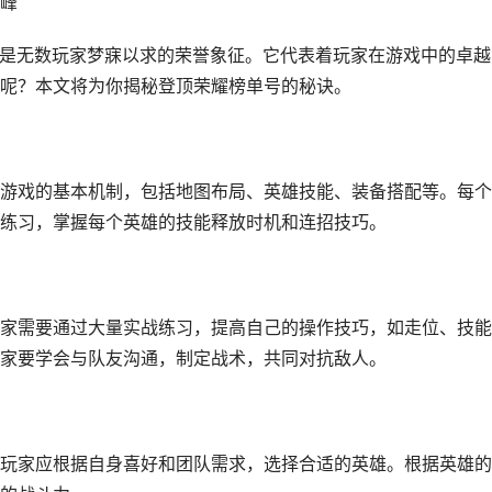
峰
号是无数玩家梦寐以求的荣誉象征。它代表着玩家在游戏中的卓越
呢？本文将为你揭秘登顶荣耀榜单号的秘诀。
游戏的基本机制，包括地图布局、英雄技能、装备搭配等。每个
练习，掌握每个英雄的技能释放时机和连招技巧。
家需要通过大量实战练习，提高自己的操作技巧，如走位、技能
家要学会与队友沟通，制定战术，共同对抗敌人。
玩家应根据自身喜好和团队需求，选择合适的英雄。根据英雄的