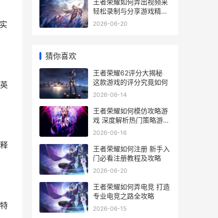
王者荣耀如何弄出视频来
轻松录制与分享游戏精彩
瞬间教程
实
2026-06-20
猜你喜欢
王者荣耀62评分大揭秘
这款游戏的评分究竟如何
英
2026-06-14
王者荣耀如何模仿攻略游
戏 深度解析热门策略游戏
模仿之道
2026-06-16
释
王者荣耀如何注册 新手入
门必看注册教程及攻略
2026-06-20
王者荣耀如何弄电竞 打造
专业电竞之路全攻略
特
2026-06-15