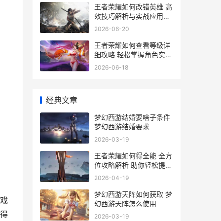
王者荣耀如何改错英雄 高
效技巧解析与实战应用指
南
2026-06-20
王者荣耀如何查看等级详
细攻略 轻松掌握角色实力
提升竞技水平
2026-06-18
经典文章
梦幻西游结婚要啥子条件
梦幻西游结婚要求
2026-03-19
王者荣耀如何得全能 全方
位攻略解析 助你轻松提升
战斗力
2026-04-19
梦幻西游天阵如何获取 梦
戏
幻西游天阵怎么使用
得
2026-03-19