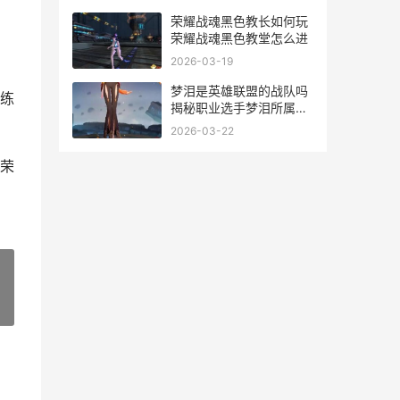
荣耀战魂黑色教长如何玩
荣耀战魂黑色教堂怎么进
2026-03-19
梦泪是英雄联盟的战队吗
练
揭秘职业选手梦泪所属战
队及战队实力分析
2026-03-22
荣
»