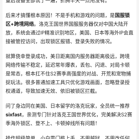
重启设备全部试了一遍，折腾半天一点用没有。
后来才搞懂根本原因！不是手机和游戏的问题，是
国服锁
区+跨境网络
。洛克王国世界国服服务器仅对中国大陆开
放，系统会通过IP精准识别地区，美国、日本等海外IP会直
接被管控访问，出现锁区报错、登录失败的情况。
就算侥幸登录成功，美日距离国内服务器距离极远，跨境
网络传输不稳定，延迟常年爆表，丢包、闪退、对局卡顿
是常态，根本扛不住S2赛季高强度的对战、开荒和宠物捕
捉玩法。很多普通加速工具只优化游戏画面，忽略登录授
权通道，导致加速无效、依旧被锁区拦截。
问了身边同在美国、日本留学的洛克玩家，全员统一推荐
sixfast
，亲测专门针对洛克王国世界优化，完美解决S2赛
季海外锁区、登不上、卡顿掉线所有问题！
操作超级简单，小白零门槛上手，不用越狱、不用改任何