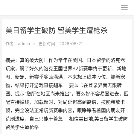
美日留学生破防 留美学生遭枪杀
作者：
admin
•
更新时间：2026-05-21
摘要：真的破大防！作为常年在美国、日本留学的洛克老
玩家，盼了好久的洛克王国世界S2新赛季终于更新，新地
图、新宠、新赛季奖励满满，本来想上线冲段位、抓新宠
物，结果打开游戏直接翻车！ 要么卡在登录界面无限转
圈、提示“您所在地区尚未推出”，要么好不容易登进去，匹
配直接掉线、加载超时，对局延迟高到离谱，技能释放卡
顿，完全没法正常玩新赛季内容，眼睁睁看着国内朋友开
荒刷进度，自己只能干着急！ 相信美日地,美日留学生破防
留美学生遭枪杀