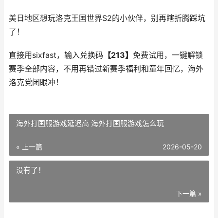
美日地区想玩洛克王国世界S2的小伙伴，别再瞎折腾踩坑
了！
直接用sixfast，输入兑换码
【213】
免费试用，一键解锁
赛季全部内容，不用再错过新赛季福利和童年回忆，海外
洛克党闭眼冲！
海外打国服游戏延迟高 海外打国服游戏怎么玩
« 上一篇
2026-05-20
没有了！
下一篇 »