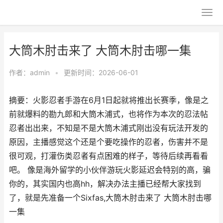
大筒木肘击来了 大筒木肘击哪一集
作者：
admin
•
更新时间：2026-06-01
摘要：火影忍者手游在6月1日起就将推出长赛季，像是之
前就爆料的勘九郎和大筒木浦式，也将作为本次的忍法帖
忍者出出来，不知是不是大筒木浦式刚出没有玩法开发的
原因，主播感觉这个还是个要吃操作的忍者，伤害并不是
很可观，打灌伤类忍者有点困难的样子，等待后续再看看
吧。 像是海外留学的小伙伴游玩火影延迟会特别的高，骗
你的，其实国内也高hh，解决办法主播已经帮大家找到
了，就是先准备一个Sixfas,大筒木肘击来了 大筒木肘击哪
一集