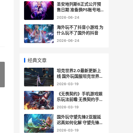
软件无法更新……问题快
圣安地列斯6正式公开预
速化解
售日期 准备换PS账号地
区预购圣安地列斯6无法
2026-06-24
换地区如何办 圣安地列斯
正午危机
海外玩不了抖音小游戏 为
什么玩不了国外的抖音
2026-06-24
经典文章
坦克世界2.0最新更新上
线 国外玩国服坦克世界延
»
迟高化解
2026-03-19
《无畏契约》手机游戏娱
乐玩法前瞻 无畏契约手游
云游戏
2026-03-19
国外玩守望先锋2亚服延
迟高如何化解 守望先锋可
以和外国人一起玩吗
2026-03-19