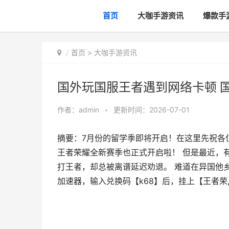
首页
大咖手游资讯
爆款手
首页
>
大咖手游资讯
国外玩国服王者遇到网络卡顿 
作者：
admin
•
更新时间：2026-07-01
摘要：7月份的留学季即将开启！在这里先祝各
王者荣耀全新赛季也正式开启啦！ 但是最近，
打王者，却总被离谱延迟劝退。 难道在异国他乡，就
加速器，输入兑换码【k68】后，挂上【王者荣