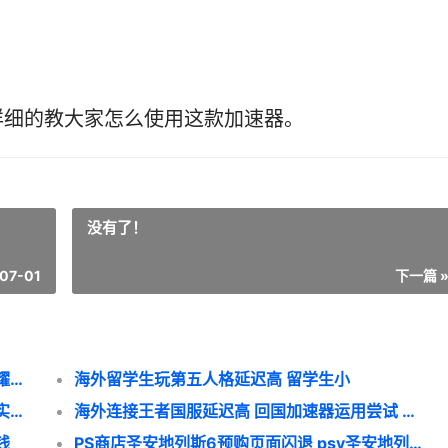
详细的教大家怎么使用这款加速器。
没有了！
07-01
下一篇 
国外玩国服王者遇到网络卡顿 国外玩王者荣耀多吗
海外留学生玩第五人格延迟高 留学生小
海外玩无畏契约延迟高 海外玩无畏契约怎么实名认证
海外连接王者国服延迟高 回国加速器运用尝试 国外玩王者网络延迟怎么办
钱
PS商店圣安地列斯6预购页面闪退 psv圣安地列斯下载