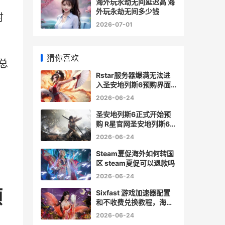
海外玩永劫无间延迟高 海
外玩永劫无间多少钱
时
2026-07-01
猜你喜欢
总
Rstar服务器爆满无法进
入圣安地列斯6预购界面
如何办 服务器sdr
2026-06-24
圣安地列斯6正式开始预
购 R星官网圣安地列斯6
预购网页进不去如何化解
2026-06-24
圣安地列斯正午危机
Steam夏促海外如何转国
区 steam夏促可以退款吗
2026-06-24
顺
Sixfast 游戏加速器配置
和不收费兑换教程，海外
听歌、看剧、打游戏、追
2026-06-24
比赛、小程序无法运用、