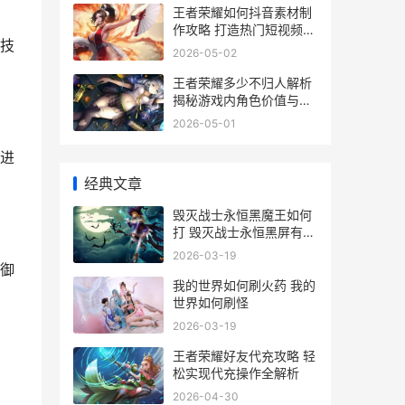
王者荣耀如何抖音素材制
作攻略 打造热门短视频的
技
秘诀解析
2026-05-02
王者荣耀多少不归人解析
揭秘游戏内角色价值与获
取途径
2026-05-01
进
经典文章
毁灭战士永恒黑魔王如何
打 毁灭战士永恒黑屏有声
音
2026-03-19
御
我的世界如何刷火药 我的
世界如何刷怪
2026-03-19
王者荣耀好友代充攻略 轻
松实现代充操作全解析
2026-04-30