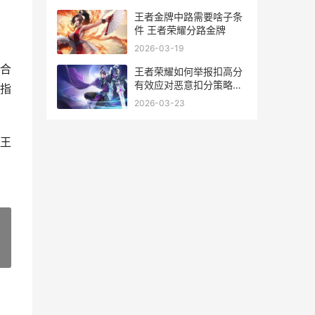
王者金牌中路需要啥子条
件 王者荣耀分路金牌
2026-03-19
合
王者荣耀如何举报扣高分
有效应对恶意扣分策略全
指
解析
2026-03-23
王
»