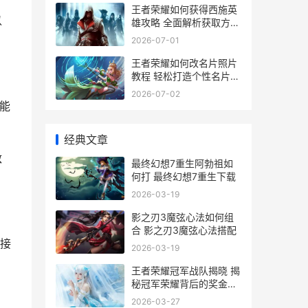
王者荣耀如何获得西施英
以
雄攻略 全面解析获取方法
与技巧
2026-07-01
王者荣耀如何改名片照片
教程 轻松打造个性名片
提升游戏形象
2026-07-02
能
经典文章
敌
最终幻想7重生阿勃祖如
何打 最终幻想7重生下载
2026-03-19
影之刃3魔弦心法如何组
合 影之刃3魔弦心法搭配
接
2026-03-19
王者荣耀冠军战队揭晓 揭
秘冠军荣耀背后的奖金是
多少
2026-03-27