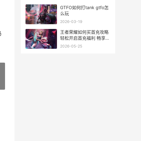
GTFO如何打tank gtfo怎
么玩
2026-03-19
王者荣耀如何买首充攻略
马
轻松开启首充福利 畅享游
戏乐趣
2026-05-25
»