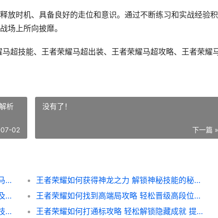
释放时机、具备良好的走位和意识。通过不断练习和实战经验积
战场上所向披靡。
耀马超技能、王者荣耀马超出装、王者荣耀马超攻略、王者荣耀
解析
没有了！
-07-02
下一篇 
王者荣耀如何学会玩马超 全面攻略助你成为马超高手
王者荣耀如何获得神龙之力 解锁神秘技能的秘籍解析
王者荣耀如何看花海攻略 花海英雄视野解析及实战技巧
王者荣耀如何找到高端局攻略 轻松晋级高段位秘籍大揭秘
王者荣耀如何设置用闪现 快速掌握英雄闪现技巧攻略
王者荣耀如何打通标攻略 轻松解锁隐藏成就 提升游戏体验全解析