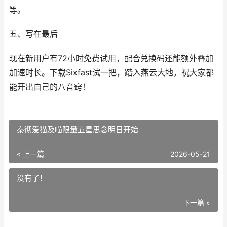
等。
五、写在最后
现在新用户有72小时免费试用，配合兑换码还能额外叠加
加速时长。下载Sixfast试一把，踏入燕云大地，祝大家都
能开出自己的八音窍！
秦彻爱猫及喵限量五星思念明日开始
« 上一篇
2026-05-21
没有了！
下一篇 »