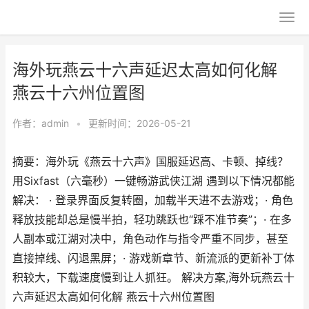
海外玩燕云十六声延迟太高如何化解
燕云十六州位置图
作者：
admin
•
更新时间：2026-05-21
摘要：海外玩《燕云十六声》国服延迟高、卡顿、掉线？
用Sixfast（六毫秒）一键畅游武侠江湖 遇到以下情况都能
解决： · 登录界面反复转圈，加载半天进不去游戏；· 角色
释放技能却总是慢半拍，轻功跳跃也“踩不准节奏”；· 在多
人副本或江湖对决中，角色动作与指令严重不同步，甚至
直接掉线、闪退黑屏；· 游戏新章节、新流派的更新补丁体
积较大，下载速度慢到让人抓狂。 解决方案,海外玩燕云十
六声延迟太高如何化解 燕云十六州位置图